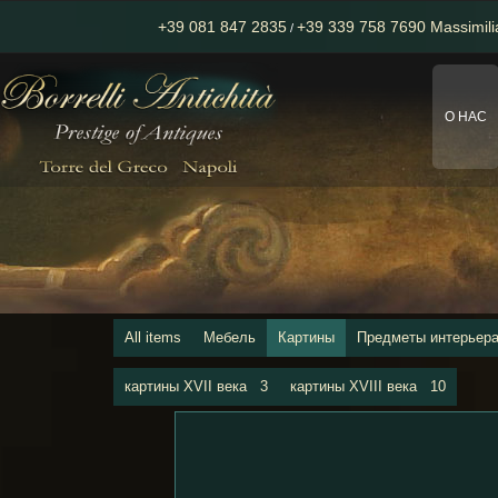
+39 081 847 2835
+39 339 758 7690 Massimil
/
О НАС
All items
Мебель
Картины
Предметы интерьер
картины XVII века
3
картины XVIII века
10