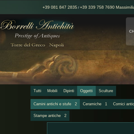
+39 081 847 2835
+39 339 758 7690 Massimil
/
CH
Tutti
Mobili
Dipinti
Oggetti
Sculture
Camini antichi e stufe
2
Ceramiche
1
Cornici an
Stampe antiche
2