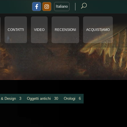
Italiano
CONTATTI
VIDEO
RECENSIONI
ACQUISTIAMO
o & Design
3
Oggetti antichi
30
Orologi
6