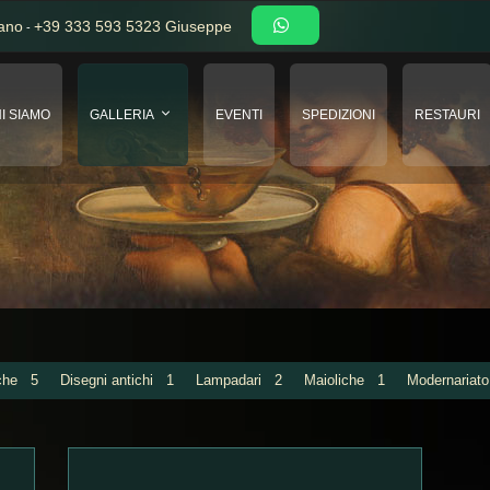
iano
+39 333 593 5323 Giuseppe
-
I SIAMO
GALLERIA
EVENTI
SPEDIZIONI
RESTAURI
tiche
5
Disegni antichi
1
Lampadari
2
Maioliche
1
Modernariat