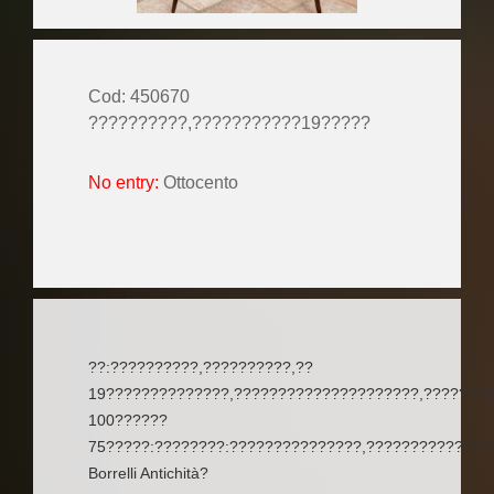
Cod: 450670
??????????,???????????19?????
No entry:
Ottocento
??:??????????,??????????,??
19??????????????,?????????????????????,????????
100??????
75?????:????????:???????????????,???????????:??
Borrelli Antichità?