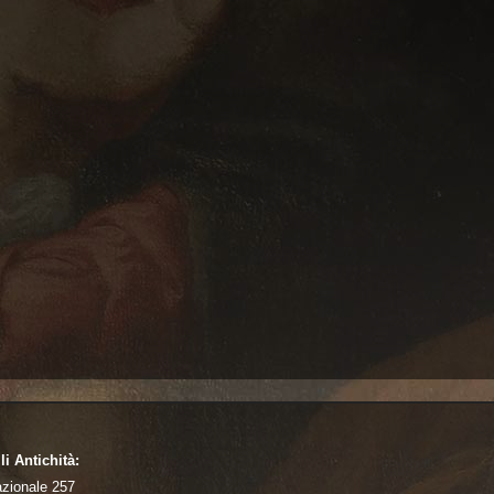
li Antichità:
azionale 257