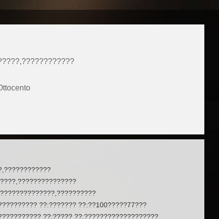
?????,????????????
Ottocento
?,????????????
????,???????????????
??????????????,??????????
?????????? ??:??????? ??:??100?????77???
??????????? ??:????? ??:???????????????????