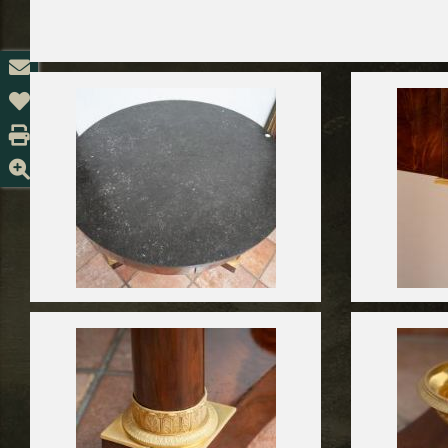
索
取信
发
息
送给
打
朋友
印
放
大