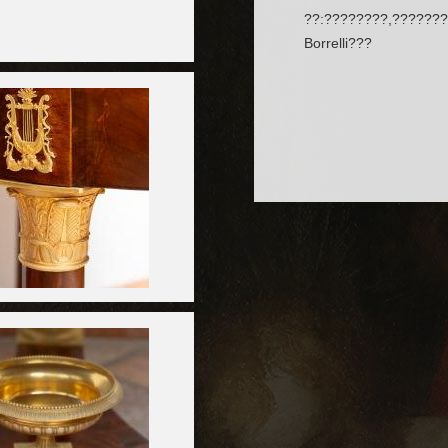
??:????????,??????
Borrelli???