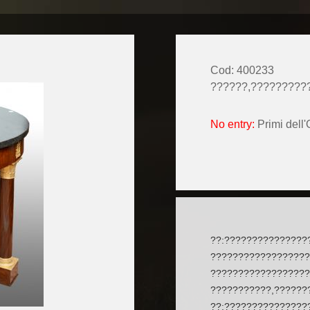
Cod: 400233
??????,?????????
No entry:
Primi dell'
??:???????????????
??????????????????
??????????????????
???????????,??????
??:???????????????